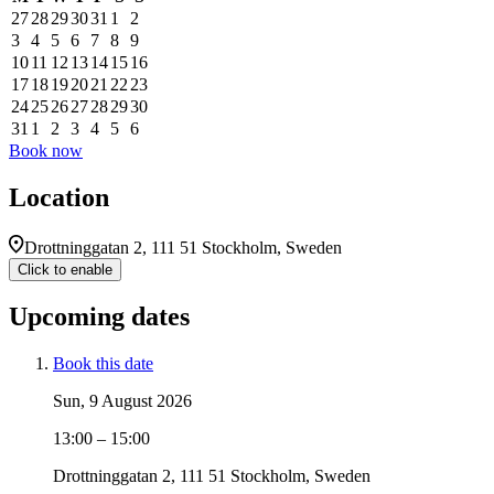
27
28
29
30
31
1
2
3
4
5
6
7
8
9
10
11
12
13
14
15
16
17
18
19
20
21
22
23
24
25
26
27
28
29
30
31
1
2
3
4
5
6
Book now
Location
Drottninggatan 2, 111 51 Stockholm, Sweden
Click to enable
Upcoming dates
Book this date
Sun, 9 August 2026
13:00 – 15:00
Drottninggatan 2, 111 51 Stockholm, Sweden