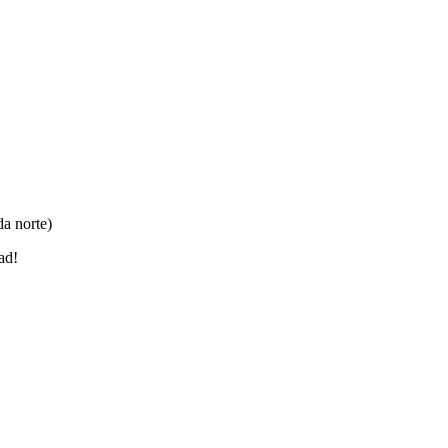
da norte)
ad!