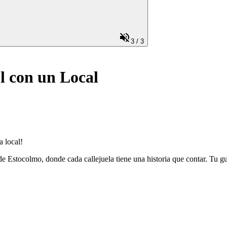
3
/
3
l con un Local
 local!
e Estocolmo, donde cada callejuela tiene una historia que contar. Tu guía 