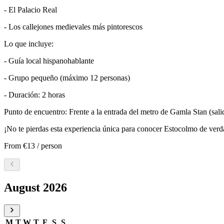
- El Palacio Real
- Los callejones medievales más pintorescos
Lo que incluye:
- Guía local hispanohablante
- Grupo pequeño (máximo 12 personas)
- Duración: 2 horas
Punto de encuentro: Frente a la entrada del metro de Gamla Stan (sali
¡No te pierdas esta experiencia única para conocer Estocolmo de verd
From
€13
/ person
Select a date, August 2026
August 2026
M
T
W
T
F
S
S