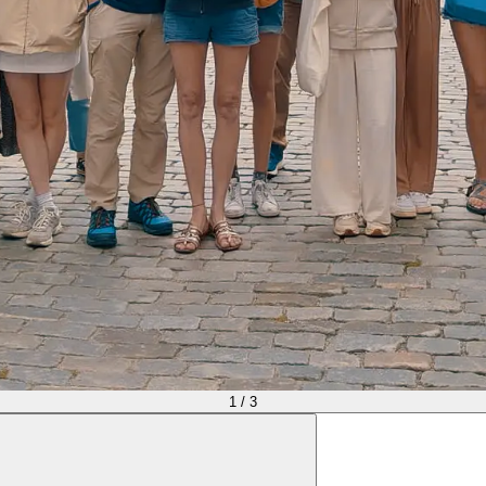
1
/
3